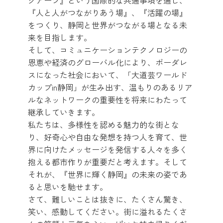
グアーツ』という国際的な共通事項を通じ、
『人と人がつながりあう場』、『活躍の場』
をつくり、静岡と世界がつながる場となる未
来を目指します。
そして、コミュニケーションテクノロジーの
恩恵や経済のグローバル化により、ボーダレ
スになった社会において、「大道芸ワールド
カップin静岡」が生み出す、温もりのあるリア
ルなネットワークの重要性を将来にわたって
継承していきます。
私たちは、多様性を認める魅力的な街とな
り、好奇心や自由な発想を持つ人を育て、世
界に向けたメッセージを発信する人々を多く
抱える都市作りが重要だと考えます。そして
それが、『世界に輝く静岡』の未来の姿であ
ると思いを馳せます。
さて、難しいことは抜きに、たくさん驚き、
笑い、感動してください。街に溢れるたくさ